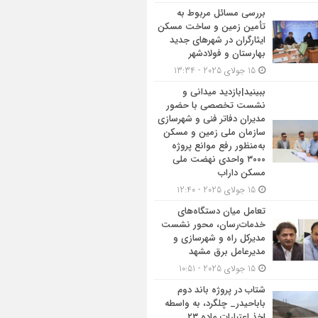
بررسی مسائل مربوط به
تأمین زمین و ساخت مسکن
ایثارگران در شهرهای جدید
بهارستان و فولادشهر
15 جولای 2025 - 13:34
ببینید|بازدید میدانی و
نشست تخصصی با حضور
مدیران دفاتر فنی و شهرسازی
سازمان ملی زمین و مسکن
به‌منظور رفع موانع پروژه
۳۰۰۰ واحدی نهضت ملی
مسکن داراب
15 جولای 2025 - 12:40
تعامل میان دستگاه‌های
خدمات‌رسان، محور نشست
مدیرکل راه و شهرسازی و
مدیرعامل برق مشهد
15 جولای 2025 - 10:51
شتاب در پروژه باند دوم
باباحیدر_ چلگرد، به واسطه
اخذ اعتبارات ماده ۲۳