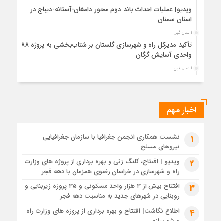
ویدیو| عملیات احداث باند دوم محور دامغان-آستانه-دیباج در
استان سمنان
1 سال قبل
تأکید مدیرکل راه و شهرسازی گلستان بر شتاب‌بخشی به پروژه ۸۸۸
واحدی آسایش گرگان
1 سال قبل
اطلاع نگاشت | اقدامات حوزه نظارت عالیه اداره نظام مهندسی و
مقررات ملی و کنترل ساختمان راه و شهرسازی گلستان
1 سال قبل
اخبار مهم
بررسی مسائل مربوط به تأمین زمین و ساخت مسکن ایثارگران در
شهرهای جدید بهارستان و فولادشهر
نشست همکاری انجمن جغرافیا با سازمان جغرافیایی
1
1 سال قبل
نیروهای مسلح
ببینید|بازدید میدانی و نشست تخصصی با حضور مدیران دفاتر
ویدیو | افتتاح، کلنگ زنی و بهره برداری از پروژه های وزارت
فنی و شهرسازی سازمان ملی زمین و مسکن به‌منظور رفع موانع
2
پروژه ۳۰۰۰ واحدی نهضت ملی مسکن داراب
راه و شهرسازی در خراسان رضوی همزمان با دهه فجر
1 سال قبل
افتتاح بیش از ۳ هزار واحد مسکونی و ۳۵ پروژه زیربنایی و
3
روبنایی در شهرهای جدید به مناسبت دهه فجر
تعامل میان دستگاه‌های خدمات‌رسان، محور نشست مدیرکل راه و
شهرسازی و مدیرعامل برق مشهد
اطلاع نگاشت| افتتاح و بهره برداری از پروژه های وزارت راه
4
و شهرسازی
1 سال قبل