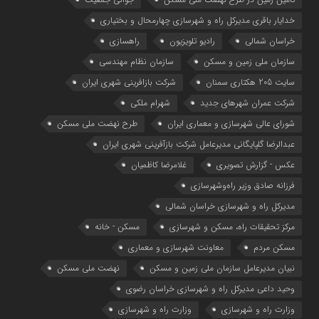
خدایار باقری مدیرکل راه و شهرسازی چهارمحال و بختیاری
خراسان شمالی
رادیو تلویزیون
راهسازی
سازمان ملی زمین و مسکن
سازمان نظام مهندسی
سایت 205 هکتاری سمنان
شرکت بازافرینی شهری ایران
شرکت عمران شهرهای جدید
شهرام ملکی
شوراي عالي شهرسازی و معماري ايران
طرح نهضت ملی مسکن
عبدالرضا گلپایگانی مدیرعامل شرکت بازآفرینی شهری ایران
عکس - گزارش تصویری
غلامرضا کاظمیان
فرزانه صادق وزیر راه‌وشهرسازی
مدیرکل راه و شهرسازی خراسان شمالی
مرکز تحقیقات راه، مسکن و شهرسازی
مسکن - خانه
مسکن مردم
معاونت شهرسازي و معماري
نبیان مدیرعامل سازمان ملی زمین و مسکن
نهضت ملی مسکن
وحید داعی مدیرکل راه و شهرسازی خراسان رضوی
وزارت راه و شهرسازي
وزارت راه و شهرسازی