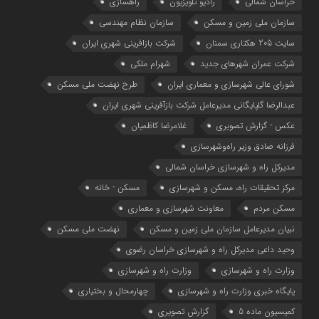
خراسان شمالی
رادیو تلویزیون
راهسازی
سازمان ملی زمین و مسکن
سازمان نظام مهندسی
سایت 205 هکتاری سمنان
شرکت بازافرینی شهری ایران
شرکت عمران شهرهای جدید
شهرام ملکی
شوراي عالي شهرسازی و معماري ايران
طرح نهضت ملی مسکن
عبدالرضا گلپایگانی مدیرعامل شرکت بازآفرینی شهری ایران
عکس - گزارش تصویری
غلامرضا کاظمیان
فرزانه صادق وزیر راه‌وشهرسازی
مدیرکل راه و شهرسازی خراسان شمالی
مرکز تحقیقات راه، مسکن و شهرسازی
مسکن - خانه
مسکن مردم
معاونت شهرسازي و معماري
نبیان مدیرعامل سازمان ملی زمین و مسکن
نهضت ملی مسکن
وحید داعی مدیرکل راه و شهرسازی خراسان رضوی
وزارت راه و شهرسازي
وزارت راه و شهرسازی
پایگاه خبری وزارت راه و شهرسازی
چهارمحال و بختیاری
کمیسیون ماده 5
گزارش تصویری