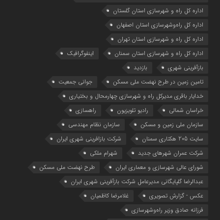
اداره كل راه و شهرسازي استان گلستان
اداره كل راه‌و‌شهرسازي استان اصفهان
اداره کل راه و شهرسازی استان تهران
اداره کل راه و شهرسازی استان سمنان
اینفوگرافیک
بازآفرینی شهری
بازدید
تامین زمین در طرح نهضت ملی مسکن
جوانی جمعیت
خدایار باقری مدیرکل راه و شهرسازی چهارمحال و بختیاری
خراسان شمالی
رادیو تلویزیون
راهسازی
سازمان ملی زمین و مسکن
سازمان نظام مهندسی
سایت 205 هکتاری سمنان
شرکت بازافرینی شهری ایران
شرکت عمران شهرهای جدید
شهرام ملکی
شوراي عالي شهرسازی و معماري ايران
طرح نهضت ملی مسکن
عبدالرضا گلپایگانی مدیرعامل شرکت بازآفرینی شهری ایران
عکس - گزارش تصویری
غلامرضا کاظمیان
فرزانه صادق وزیر راه‌وشهرسازی