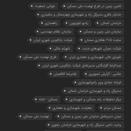
تامین زمین در طرح نهضت ملی مسکن
جوانی جمعیت
خدایار باقری مدیرکل راه و شهرسازی چهارمحال و بختیاری
خراسان شمالی
رادیو تلویزیون
راهسازی
سازمان ملی زمین و مسکن
سازمان نظام مهندسی
سایت 205 هکتاری سمنان
شرکت بازافرینی شهری ایران
شرکت عمران شهرهای جدید
شهرام ملکی
شوراي عالي شهرسازی و معماري ايران
طرح نهضت ملی مسکن
عبدالرضا گلپایگانی مدیرعامل شرکت بازآفرینی شهری ایران
عکس - گزارش تصویری
غلامرضا کاظمیان
فرزانه صادق وزیر راه‌وشهرسازی
مدیرکل راه و شهرسازی خراسان شمالی
مرکز تحقیقات راه، مسکن و شهرسازی
مسکن - خانه
مسکن مردم
معاونت شهرسازي و معماري
نبیان مدیرعامل سازمان ملی زمین و مسکن
نهضت ملی مسکن
وحید داعی مدیرکل راه و شهرسازی خراسان رضوی