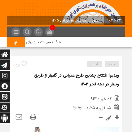
10:35:34
امروز : پنجشنبه, ۱۵ مرداد , ۱۴۰۵
0
اتخاذ تصمیمات تازه برای تسریع در روند اجر
خانه
اخبار
53
ویدیو| افتتاح چندین طرح عمرانی در گلبهار از طریق
وبینار در دهه فجر ۱۴۰۳
کد خبر : 813
05 فوریه 2025 - 16:56