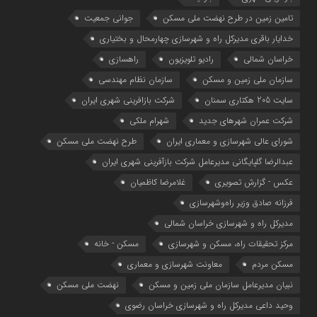
تامین زمین در طرح نهضت ملی مسکن
جوانی جمعیت
خدایار باقری مدیرکل راه و شهرسازی چهارمحال و بختیاری
خراسان شمالی
رادیو تلویزیون
راهسازی
سازمان ملی زمین و مسکن
سازمان نظام مهندسی
سایت 205 هکتاری سمنان
شرکت بازافرینی شهری ایران
شرکت عمران شهرهای جدید
شهرام ملکی
شوراي عالي شهرسازی و معماري ايران
طرح نهضت ملی مسکن
عبدالرضا گلپایگانی مدیرعامل شرکت بازآفرینی شهری ایران
عکس - گزارش تصویری
غلامرضا کاظمیان
فرزانه صادق وزیر راه‌وشهرسازی
مدیرکل راه و شهرسازی خراسان شمالی
مرکز تحقیقات راه، مسکن و شهرسازی
مسکن - خانه
مسکن مردم
معاونت شهرسازي و معماري
نبیان مدیرعامل سازمان ملی زمین و مسکن
نهضت ملی مسکن
وحید داعی مدیرکل راه و شهرسازی خراسان رضوی