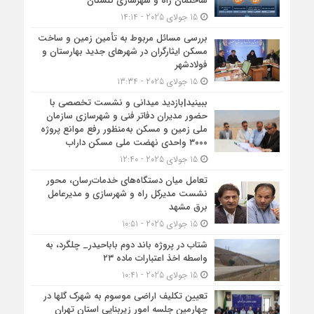
ساختمان راه و شهرسازی گلستان
15 جولای 2025 - 14:14
بررسی مسائل مربوط به تأمین زمین و ساخت
مسکن ایثارگران در شهرهای جدید بهارستان و
فولادشهر
15 جولای 2025 - 13:34
ببینید|بازدید میدانی و نشست تخصصی با
حضور مدیران دفاتر فنی و شهرسازی سازمان
ملی زمین و مسکن به‌منظور رفع موانع پروژه
۳۰۰۰ واحدی نهضت ملی مسکن داراب
15 جولای 2025 - 12:40
تعامل میان دستگاه‌های خدمات‌رسان، محور
نشست مدیرکل راه و شهرسازی و مدیرعامل
برق مشهد
15 جولای 2025 - 10:51
شتاب در پروژه باند دوم باباحیدر_ چلگرد، به
واسطه اخذ اعتبارات ماده ۲۳
15 جولای 2025 - 10:41
تعیین تکلیف اراضی موسوم به شهرک گلها در
چهارمین جلسه امور زیربنایی استان تهران