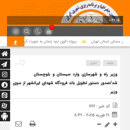
0:46:16
برابر با : Saturday - 8 August - 2026
0
یتی مسکن استان تهران
پروژه «کوی ارم» زنجان به صورت گروه ساخت اجرا می‌ش
خانه
اخبار
21
وزیر راه و شهرسازی وارد سیستان و بلوچستان
شد/صدور دستور تطویل باند فرودگاه شهدای ایرانشهر از سوی
وزیر
کد خبر : 1192
21 فوریه 2025 - 8:49