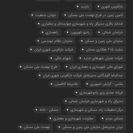
بازآفرینی شهری
بازدید
تامین زمین در طرح نهضت ملی مسکن
جوانی جمعیت
خدایار باقری مدیرکل راه و شهرسازی چهارمحال و بختیاری
خراسان شمالی
رادیو تلویزیون
راهسازی
سازمان ملی زمین و مسکن
سازمان نظام مهندسی
سایت 205 هکتاری سمنان
شرکت بازافرینی شهری ایران
شرکت عمران شهرهای جدید
شهرام ملکی
شوراي عالي شهرسازی و معماري ايران
طرح نهضت ملی مسکن
عبدالرضا گلپایگانی مدیرعامل شرکت بازآفرینی شهری ایران
عکس - گزارش تصویری
غلامرضا کاظمیان
فرزانه صادق وزیر راه‌وشهرسازی
مدیرکل راه و شهرسازی خراسان شمالی
مرکز تحقیقات راه، مسکن و شهرسازی
مسکن - خانه
مسکن مردم
معاونت شهرسازي و معماري
نبیان مدیرعامل سازمان ملی زمین و مسکن
نهضت ملی مسکن