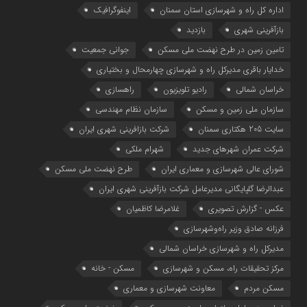
اداره کل راه و شهرسازی استان سمنان
اینفوگرافیک
بازآفرینی شهری
بازدید
تامین زمین در طرح نهضت ملی مسکن
جوانی جمعیت
خدایار باقری مدیرکل راه و شهرسازی چهارمحال و بختیاری
خراسان شمالی
رادیو تلویزیون
راهسازی
سازمان ملی زمین و مسکن
سازمان نظام مهندسی
سایت 205 هکتاری سمنان
شرکت بازافرینی شهری ایران
شرکت عمران شهرهای جدید
شهرام ملکی
شوراي عالي شهرسازی و معماري ايران
طرح نهضت ملی مسکن
عبدالرضا گلپایگانی مدیرعامل شرکت بازآفرینی شهری ایران
عکس - گزارش تصویری
غلامرضا کاظمیان
فرزانه صادق وزیر راه‌وشهرسازی
مدیرکل راه و شهرسازی خراسان شمالی
مرکز تحقیقات راه، مسکن و شهرسازی
مسکن - خانه
مسکن مردم
معاونت شهرسازي و معماري