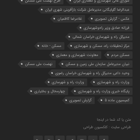
شوراي عالي شهرسازی و معماري ايران
طرح نهضت ملی مسکن
عبدالرضا گلپایگانی مدیرعامل شرکت بازآفرینی شهری ایران
عکس - گزارش تصویری
غلامرضا کاظمیان
فرزانه صادق وزیر راه‌وشهرسازی
مدیرکل راه و شهرسازی خراسان شمالی
مرکز تحقیقات راه، مسکن و شهرسازی
مسکن - خانه
مسکن مردم
معاونت شهرسازي و معماري
نبیان مدیرعامل سازمان ملی زمین و مسکن
نهضت ملی مسکن
وحید داعی مدیرکل راه و شهرسازی خراسان رضوی
وزارت راه و شهرسازي
وزارت راه و شهرسازی
پایگاه خبری وزارت راه و شهرسازی
چهارمحال و بختیاری
کمیسیون ماده 5
گزارش تصویری
متن یا کد شما در اینجا
طراحی سایت : کلکسیون طراحی