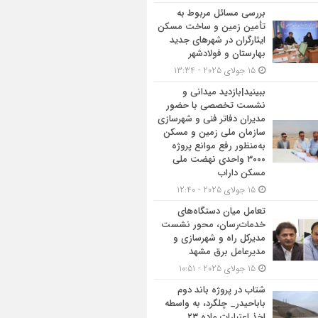
بررسی مسائل مربوط به
تأمین زمین و ساخت مسکن
ایثارگران در شهرهای جدید
بهارستان و فولادشهر
15 جولای 2025 - 13:34
ببینید|بازدید میدانی و
نشست تخصصی با حضور
مدیران دفاتر فنی و شهرسازی
سازمان ملی زمین و مسکن
به‌منظور رفع موانع پروژه
۳۰۰۰ واحدی نهضت ملی
مسکن داراب
15 جولای 2025 - 12:40
تعامل میان دستگاه‌های
خدمات‌رسان، محور نشست
مدیرکل راه و شهرسازی و
مدیرعامل برق مشهد
15 جولای 2025 - 10:51
شتاب در پروژه باند دوم
باباحیدر_ چلگرد، به واسطه
اخذ اعتبارات ماده ۲۳