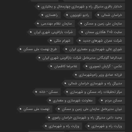
خدایار باقری مدیرکل راه و شهرسازی چهارمحال و بختیاری
خراسان شمالی
رادیو تلویزیون
راهسازی
سازمان ملی زمین و مسکن
سازمان نظام مهندسی
سایت 205 هکتاری سمنان
شرکت بازافرینی شهری ایران
شرکت عمران شهرهای جدید
شهرام ملکی
شوراي عالي شهرسازی و معماري ايران
طرح نهضت ملی مسکن
عبدالرضا گلپایگانی مدیرعامل شرکت بازآفرینی شهری ایران
عکس - گزارش تصویری
غلامرضا کاظمیان
فرزانه صادق وزیر راه‌وشهرسازی
مدیرکل راه و شهرسازی خراسان شمالی
مرکز تحقیقات راه، مسکن و شهرسازی
مسکن - خانه
مسکن مردم
معاونت شهرسازي و معماري
نبیان مدیرعامل سازمان ملی زمین و مسکن
نهضت ملی مسکن
وحید داعی مدیرکل راه و شهرسازی خراسان رضوی
وزارت راه و شهرسازي
وزارت راه و شهرسازی