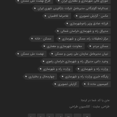
شوراي عالي شهرسازی و معماري ايران
طرح نهضت ملی مسکن
عبدالرضا گلپایگانی مدیرعامل شرکت بازآفرینی شهری ایران
عکس - گزارش تصویری
غلامرضا کاظمیان
فرزانه صادق وزیر راه‌وشهرسازی
مدیرکل راه و شهرسازی خراسان شمالی
مرکز تحقیقات راه، مسکن و شهرسازی
مسکن - خانه
مسکن مردم
معاونت شهرسازي و معماري
نبیان مدیرعامل سازمان ملی زمین و مسکن
نهضت ملی مسکن
وحید داعی مدیرکل راه و شهرسازی خراسان رضوی
وزارت راه و شهرسازي
وزارت راه و شهرسازی
پایگاه خبری وزارت راه و شهرسازی
چهارمحال و بختیاری
کمیسیون ماده 5
گزارش تصویری
متن یا کد شما در اینجا
طراحی سایت : کلکسیون طراحی