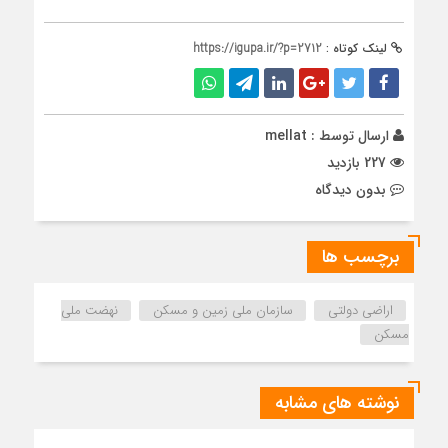
لینک کوتاه :
https://igupa.ir/?p=2712
ارسال توسط :
mellat
227 بازدید
بدون دیدگاه
برچسب ها
اراضی دولتی
سازمان ملی زمین و مسکن
نهضت ملی
مسکن
نوشته های مشابه