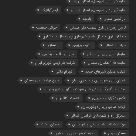
اداره کل راه و شهرسازی استان تهران
اداره کل راه و شهرسازی استان سمنان
اینفوگرافیک
بازآفرینی شهری
بازدید
تامین زمین در طرح نهضت ملی مسکن
جوانی جمعیت
خدایار باقری مدیرکل راه و شهرسازی چهارمحال و بختیاری
خراسان شمالی
رادیو تلویزیون
راهسازی
سازمان ملی زمین و مسکن
سازمان نظام مهندسی
سایت 205 هکتاری سمنان
شرکت بازافرینی شهری ایران
شرکت عمران شهرهای جدید
شهرام ملکی
شوراي عالي شهرسازی و معماري ايران
طرح نهضت ملی مسکن
عبدالرضا گلپایگانی مدیرعامل شرکت بازآفرینی شهری ایران
عکس - گزارش تصویری
غلامرضا کاظمیان
فرزانه صادق وزیر راه‌وشهرسازی
مدیرکل راه و شهرسازی خراسان شمالی
مرکز تحقیقات راه، مسکن و شهرسازی
مسکن - خانه
مسکن مردم
معاونت شهرسازي و معماري