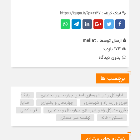
لینک کوتاه :
https://igupa.ir/?p=4137
ارسال توسط :
mellat
173 بازدید
بدون دیدگاه
برچسب ها
اداره كل راه و شهرسازي استان چهارمحال و بختياري
پایگاه
خبری وزارت راه و شهرسازی
چهارمحال و بختیاری
خدایار
باقری مدیرکل راه و شهرسازی چهارمحال و بختیاری
قرعه کشی
مسکن - خانه
نهضت ملی مسکن
نوشته های مشابه