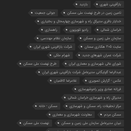
بازآفرینی شهری
بازدید
تامین زمین در طرح نهضت ملی مسکن
جوانی جمعیت
خدایار باقری مدیرکل راه و شهرسازی چهارمحال و بختیاری
خراسان شمالی
رادیو تلویزیون
راهسازی
سازمان ملی زمین و مسکن
سازمان نظام مهندسی
سایت 205 هکتاری سمنان
شرکت بازافرینی شهری ایران
شرکت عمران شهرهای جدید
شهرام ملکی
شوراي عالي شهرسازی و معماري ايران
طرح نهضت ملی مسکن
عبدالرضا گلپایگانی مدیرعامل شرکت بازآفرینی شهری ایران
عکس - گزارش تصویری
غلامرضا کاظمیان
فرزانه صادق وزیر راه‌وشهرسازی
مدیرکل راه و شهرسازی خراسان شمالی
مرکز تحقیقات راه، مسکن و شهرسازی
مسکن - خانه
مسکن مردم
معاونت شهرسازي و معماري
نبیان مدیرعامل سازمان ملی زمین و مسکن
نهضت ملی مسکن