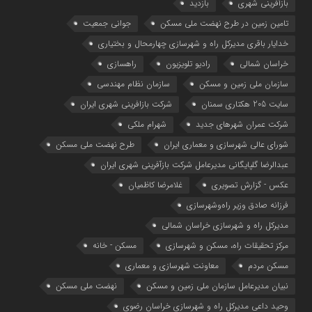
بازآفرینی شهری
بازدید
تامین زمین در طرح نهضت ملی مسکن
جوانی جمعیت
خدایار باقری مدیرکل راه و شهرسازی چهارمحال و بختیاری
خراسان شمالی
رادیو تلویزیون
راهسازی
سازمان ملی زمین و مسکن
سازمان نظام مهندسی
سایت 205 هکتاری سمنان
شرکت بازافرینی شهری ایران
شرکت عمران شهرهای جدید
شهرام ملکی
شوراي عالي شهرسازی و معماري ايران
طرح نهضت ملی مسکن
عبدالرضا گلپایگانی مدیرعامل شرکت بازآفرینی شهری ایران
عکس - گزارش تصویری
غلامرضا کاظمیان
فرزانه صادق وزیر راه‌وشهرسازی
مدیرکل راه و شهرسازی خراسان شمالی
مرکز تحقیقات راه، مسکن و شهرسازی
مسکن - خانه
مسکن مردم
معاونت شهرسازي و معماري
نبیان مدیرعامل سازمان ملی زمین و مسکن
نهضت ملی مسکن
وحید داعی مدیرکل راه و شهرسازی خراسان رضوی