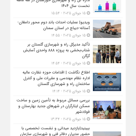
اداره کل راه و شهرسازی خوزستان در سه ماهه
نخست سال ۱۴۰۴
15 جولای 2025 - 15:54
ویدیو| عملیات احداث باند دوم محور دامغان-
آستانه-دیباج در استان سمنان
15 جولای 2025 - 14:55
تأکید مدیرکل راه و شهرسازی گلستان بر
شتاب‌بخشی به پروژه ۸۸۸ واحدی آسایش
گرگان
15 جولای 2025 - 14:54
اطلاع نگاشت | اقدامات حوزه نظارت عالیه
اداره نظام مهندسی و مقررات ملی و کنترل
ساختمان راه و شهرسازی گلستان
15 جولای 2025 - 14:14
بررسی مسائل مربوط به تأمین زمین و ساخت
مسکن ایثارگران در شهرهای جدید بهارستان و
فولادشهر
15 جولای 2025 - 13:34
ببینید|بازدید میدانی و نشست تخصصی با
حضور مدیران دفاتر فنی و شهرسازی سازمان