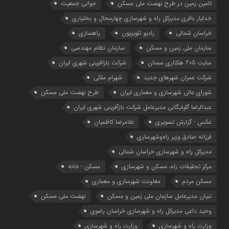
تامین زمین در طرح نهضت ملی مسکن
جوانی جمعیت
خدایار باقری مدیرکل راه و شهرسازی چهارمحال و بختیاری
خراسان شمالی
رادیو تلویزیون
راهسازی
سازمان ملی زمین و مسکن
سازمان نظام مهندسی
سایت 205 هکتاری سمنان
شرکت بازافرینی شهری ایران
شرکت عمران شهرهای جدید
شهرام ملکی
شوراي عالي شهرسازی و معماري ايران
طرح نهضت ملی مسکن
عبدالرضا گلپایگانی مدیرعامل شرکت بازآفرینی شهری ایران
عکس - گزارش تصویری
غلامرضا کاظمیان
فرزانه صادق وزیر راه‌وشهرسازی
مدیرکل راه و شهرسازی خراسان شمالی
مرکز تحقیقات راه، مسکن و شهرسازی
مسکن - خانه
مسکن مردم
معاونت شهرسازي و معماري
نبیان مدیرعامل سازمان ملی زمین و مسکن
نهضت ملی مسکن
وحید داعی مدیرکل راه و شهرسازی خراسان رضوی
وزارت راه و شهرسازي
وزارت راه و شهرسازی