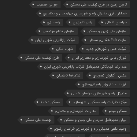
تامین زمین در طرح نهضت ملی مسکن
جوانی جمعیت
خدایار باقری مدیرکل راه و شهرسازی چهارمحال و بختیاری
خراسان شمالی
رادیو تلویزیون
راهسازی
سازمان ملی زمین و مسکن
سازمان نظام مهندسی
سایت 205 هکتاری سمنان
شرکت بازافرینی شهری ایران
شرکت عمران شهرهای جدید
شهرام ملکی
شوراي عالي شهرسازی و معماري ايران
طرح نهضت ملی مسکن
عبدالرضا گلپایگانی مدیرعامل شرکت بازآفرینی شهری ایران
عکس - گزارش تصویری
غلامرضا کاظمیان
فرزانه صادق وزیر راه‌وشهرسازی
مدیرکل راه و شهرسازی خراسان شمالی
مرکز تحقیقات راه، مسکن و شهرسازی
مسکن - خانه
مسکن مردم
معاونت شهرسازي و معماري
نبیان مدیرعامل سازمان ملی زمین و مسکن
نهضت ملی مسکن
وحید داعی مدیرکل راه و شهرسازی خراسان رضوی