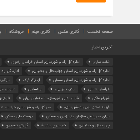
صفحه نخست
گالری عکس
گالری فیلم
فروشگاه
پ
آخرین اخبار
آماده سازی
اداره كل راه و شهرسازي استان خراسان رضوي
اداره كل راه و شهرسازي استان چهارمحال و بختياري
اداره كل راه
اداره کل راه و شهرسازی استان سمنان
اینفوگرافیک
بازآفری
خراسان شمالی
رادیو تلویزیون
راهسازی
سازمان مل
شهرام ملکی
شوراي عالي شهرسازی و معماري ايران
طرح ن
فرزانه صادق وزیر راه‌وشهرسازی
مدیرکل راه و شهرسازی خراسان شم
نبیان مدیرعامل سازمان ملی زمین و مسکن
نهضت ملی مسکن
چهارمحال و بختیاری
کمیسیون ماده 5
گزارش تصویری