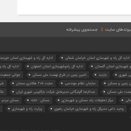
یوندهای سایت
جستجوی پیشرفته
اداره كل راه و شهرسازي استان خراسان شمالي
اداره كل راه و شهرسازي استان خوزست
 و شهرسازي استان گلستان
اداره كل راه‌و‌شهرسازي استان اصفهان
اداره کل راه 
نی شهری
بازدید
تامین زمین در طرح نهضت ملی مسکن
جوانی جمعیت
ی زمین و مسکن
سازمان نظام مهندسی
سایت 205 هکتاری سمنان
شرک
هضت ملی مسکن
عبدالرضا گلپایگانی مدیرعامل شرکت بازآفرینی شهری ایران
عکس
الی
مرکز تحقیقات راه، مسکن و شهرسازی
مسکن - خانه
مسکن مردم
وحید داعی مدیرکل راه و شهرسازی خراسان رضوی
وزارت راه و شهرسازي