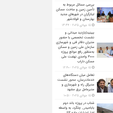
بررسی مسائل مربوط به
تأمین زمین و ساخت مسکن
ایثارگران در شهرهای جدید
بهارستان و فولادشهر
15 جولای 2025 - 13:34
ببینید|بازدید میدانی و
نشست تخصصی با حضور
مدیران دفاتر فنی و شهرسازی
سازمان ملی زمین و مسکن
به‌منظور رفع موانع پروژه
۳۰۰۰ واحدی نهضت ملی
مسکن داراب
15 جولای 2025 - 12:40
تعامل میان دستگاه‌های
خدمات‌رسان، محور نشست
مدیرکل راه و شهرسازی و
مدیرعامل برق مشهد
15 جولای 2025 - 10:51
شتاب در پروژه باند دوم
باباحیدر_ چلگرد، به واسطه
اخذ اعتبارات ماده ۲۳