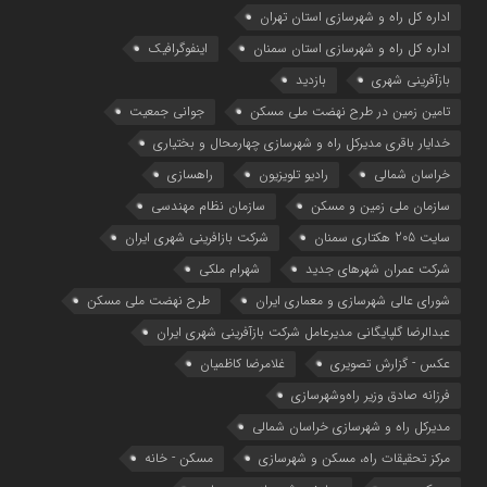
اداره کل راه و شهرسازی استان تهران
اداره کل راه و شهرسازی استان سمنان
اینفوگرافیک
بازآفرینی شهری
بازدید
تامین زمین در طرح نهضت ملی مسکن
جوانی جمعیت
خدایار باقری مدیرکل راه و شهرسازی چهارمحال و بختیاری
خراسان شمالی
رادیو تلویزیون
راهسازی
سازمان ملی زمین و مسکن
سازمان نظام مهندسی
سایت 205 هکتاری سمنان
شرکت بازافرینی شهری ایران
شرکت عمران شهرهای جدید
شهرام ملکی
شوراي عالي شهرسازی و معماري ايران
طرح نهضت ملی مسکن
عبدالرضا گلپایگانی مدیرعامل شرکت بازآفرینی شهری ایران
عکس - گزارش تصویری
غلامرضا کاظمیان
فرزانه صادق وزیر راه‌وشهرسازی
مدیرکل راه و شهرسازی خراسان شمالی
مرکز تحقیقات راه، مسکن و شهرسازی
مسکن - خانه