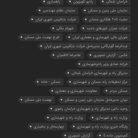
خراسان شمالی
رادیو تلویزیون
راهسازی
سازمان ملی زمین و مسکن
سازمان نظام مهندسی
سایت 205 هکتاری سمنان
شرکت بازافرینی شهری ایران
شرکت عمران شهرهای جدید
شهرام ملکی
شوراي عالي شهرسازی و معماري ايران
طرح نهضت ملی مسکن
عبدالرضا گلپایگانی مدیرعامل شرکت بازآفرینی شهری ایران
عکس - گزارش تصویری
غلامرضا کاظمیان
فرزانه صادق وزیر راه‌وشهرسازی
مدیرکل راه و شهرسازی خراسان شمالی
مرکز تحقیقات راه، مسکن و شهرسازی
مسکن - خانه
مسکن مردم
معاونت شهرسازي و معماري
نبیان مدیرعامل سازمان ملی زمین و مسکن
نهضت ملی مسکن
وحید داعی مدیرکل راه و شهرسازی خراسان رضوی
وزارت راه و شهرسازي
وزارت راه و شهرسازی
پایگاه خبری وزارت راه و شهرسازی
چهارمحال و بختیاری
کمیسیون ماده 5
گزارش تصویری