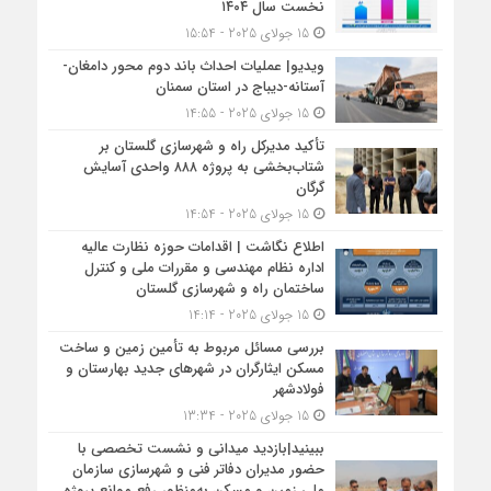
نخست سال ۱۴۰۴
15 جولای 2025 - 15:54
ویدیو| عملیات احداث باند دوم محور دامغان-
آستانه-دیباج در استان سمنان
15 جولای 2025 - 14:55
تأکید مدیرکل راه و شهرسازی گلستان بر
شتاب‌بخشی به پروژه ۸۸۸ واحدی آسایش
گرگان
15 جولای 2025 - 14:54
اطلاع نگاشت | اقدامات حوزه نظارت عالیه
اداره نظام مهندسی و مقررات ملی و کنترل
ساختمان راه و شهرسازی گلستان
15 جولای 2025 - 14:14
بررسی مسائل مربوط به تأمین زمین و ساخت
مسکن ایثارگران در شهرهای جدید بهارستان و
فولادشهر
15 جولای 2025 - 13:34
ببینید|بازدید میدانی و نشست تخصصی با
حضور مدیران دفاتر فنی و شهرسازی سازمان
ملی زمین و مسکن به‌منظور رفع موانع پروژه