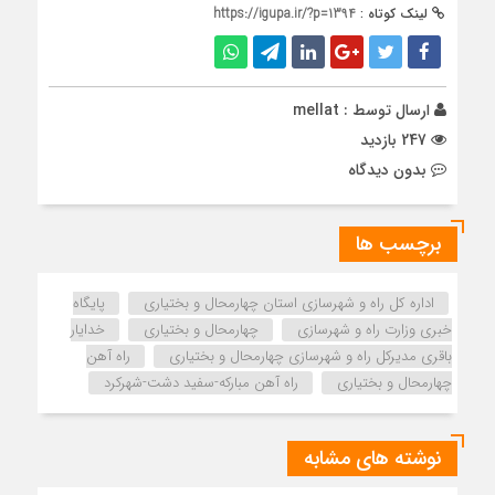
لینک کوتاه :
https://igupa.ir/?p=1394
ارسال توسط :
mellat
247 بازدید
بدون دیدگاه
برچسب ها
اداره كل راه و شهرسازي استان چهارمحال و بختياري
پایگاه
خبری وزارت راه و شهرسازی
چهارمحال و بختیاری
خدایار
باقری مدیرکل راه و شهرسازی چهارمحال و بختیاری
راه آهن
چهارمحال و بختیاری
راه آهن مبارکه-سفید دشت-شهرکرد
نوشته های مشابه