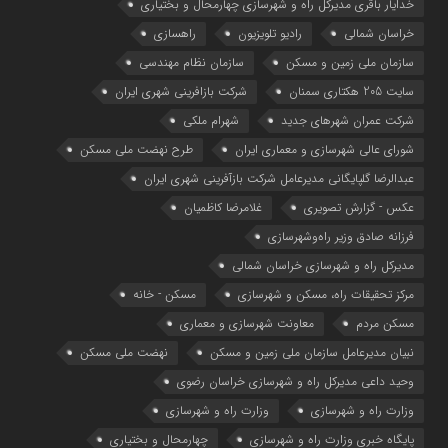
خدایار باقری مدیرکل راه و شهرسازی چهارمحال و بختیاری
خراسان شمالی
رادیو تلویزیون
راهسازی
سازمان ملی زمین و مسکن
سازمان نظام مهندسی
سایت 205 هکتاری سمنان
شرکت بازافرینی شهری ایران
شرکت عمران شهرهای جدید
شهرام ملکی
شوراي عالي شهرسازی و معماري ايران
طرح نهضت ملی مسکن
عبدالرضا گلپایگانی مدیرعامل شرکت بازآفرینی شهری ایران
عکس - گزارش تصویری
غلامرضا کاظمیان
فرزانه صادق وزیر راه‌وشهرسازی
مدیرکل راه و شهرسازی خراسان شمالی
مرکز تحقیقات راه، مسکن و شهرسازی
مسکن - خانه
مسکن مردم
معاونت شهرسازي و معماري
نبیان مدیرعامل سازمان ملی زمین و مسکن
نهضت ملی مسکن
وحید داعی مدیرکل راه و شهرسازی خراسان رضوی
وزارت راه و شهرسازي
وزارت راه و شهرسازی
پایگاه خبری وزارت راه و شهرسازی
چهارمحال و بختیاری