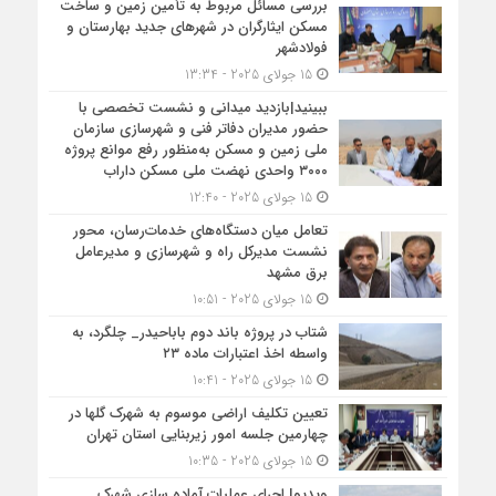
بررسی مسائل مربوط به تأمین زمین و ساخت
مسکن ایثارگران در شهرهای جدید بهارستان و
فولادشهر
15 جولای 2025 - 13:34
ببینید|بازدید میدانی و نشست تخصصی با
حضور مدیران دفاتر فنی و شهرسازی سازمان
ملی زمین و مسکن به‌منظور رفع موانع پروژه
۳۰۰۰ واحدی نهضت ملی مسکن داراب
15 جولای 2025 - 12:40
تعامل میان دستگاه‌های خدمات‌رسان، محور
نشست مدیرکل راه و شهرسازی و مدیرعامل
برق مشهد
15 جولای 2025 - 10:51
شتاب در پروژه باند دوم باباحیدر_ چلگرد، به
واسطه اخذ اعتبارات ماده ۲۳
15 جولای 2025 - 10:41
تعیین تکلیف اراضی موسوم به شهرک گلها در
چهارمین جلسه امور زیربنایی استان تهران
15 جولای 2025 - 10:35
ویدیو| اجرای عملیات آماده سازی شهرک