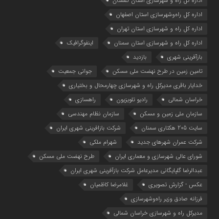
اداره كل راه و شهرسازي استان گلستان
اداره كل راه‌و‌شهرسازي استان اصفهان
اداره کل راه و شهرسازی استان تهران
اداره کل راه و شهرسازی استان سمنان
اینفوگرافیک
بازآفرینی شهری
بازدید
تامین زمین در طرح نهضت ملی مسکن
جوانی جمعیت
خدایار باقری مدیرکل راه و شهرسازی چهارمحال و بختیاری
خراسان شمالی
رادیو تلویزیون
راهسازی
سازمان ملی زمین و مسکن
سازمان نظام مهندسی
سایت 205 هکتاری سمنان
شرکت بازافرینی شهری ایران
شرکت عمران شهرهای جدید
شهرام ملکی
شوراي عالي شهرسازی و معماري ايران
طرح نهضت ملی مسکن
عبدالرضا گلپایگانی مدیرعامل شرکت بازآفرینی شهری ایران
عکس - گزارش تصویری
غلامرضا کاظمیان
فرزانه صادق وزیر راه‌وشهرسازی
مدیرکل راه و شهرسازی خراسان شمالی