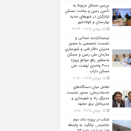
بررسی مسائل مربوط به
تأمین زمین و ساخت مسکن
ایثارگران در شهرهای جدید
بهارستان و فولادشهر
15 جولای 2025 - 13:34
ببینید|بازدید میدانی و
نشست تخصصی با حضور
مدیران دفاتر فنی و شهرسازی
سازمان ملی زمین و مسکن
به‌منظور رفع موانع پروژه
۳۰۰۰ واحدی نهضت ملی
مسکن داراب
15 جولای 2025 - 12:40
تعامل میان دستگاه‌های
خدمات‌رسان، محور نشست
مدیرکل راه و شهرسازی و
مدیرعامل برق مشهد
15 جولای 2025 - 10:51
شتاب در پروژه باند دوم
باباحیدر_ چلگرد، به واسطه
اخذ اعتبارات ماده ۲۳