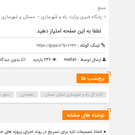
منبع:
1- پایگاه خبری وزارت راه و شهرسازی – مسکن و شهرسازی
لطفا به این صفحه امتیاز دهید
لینک کوتاه :
https://igupa.ir/?p=2644
ارسال توسط :
mellat
236 بازدید
بدون دیدگاه
برچسب ها
اداره کل راه و شهرسازی استان سمنان
راهسازی
محور س
نوشته های مشابه
اتخاذ تصمیمات تازه برای تسریع در روند اجرای پروژه های ح