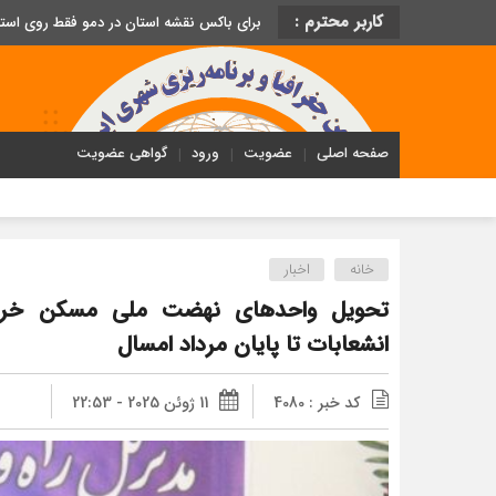
کاربر محترم :
برای باکس نقشه استان در دمو فقط روی اس
صفحه اصلی
عضویت
ورود
گواهی عضویت
خانه
اخبار
تحویل واحدهای نهضت ملی مسکن خراس
انشعابات تا پایان مرداد امسال
کد خبر : 4080
11 ژوئن 2025 - 22:53