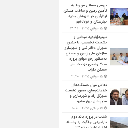
بررسی مسائل مربوط به
تأمین زمین و ساخت مسکن
ایثارگران در شهرهای جدید
بهارستان و فولادشهر
15 جولای 2025 - 13:34
ببینید|بازدید میدانی و
نشست تخصصی با حضور
مدیران دفاتر فنی و شهرسازی
سازمان ملی زمین و مسکن
به‌منظور رفع موانع پروژه
۳۰۰۰ واحدی نهضت ملی
مسکن داراب
15 جولای 2025 - 12:40
تعامل میان دستگاه‌های
خدمات‌رسان، محور نشست
مدیرکل راه و شهرسازی و
مدیرعامل برق مشهد
15 جولای 2025 - 10:51
شتاب در پروژه باند دوم
باباحیدر_ چلگرد، به واسطه
اخذ اعتبارات ماده ۲۳