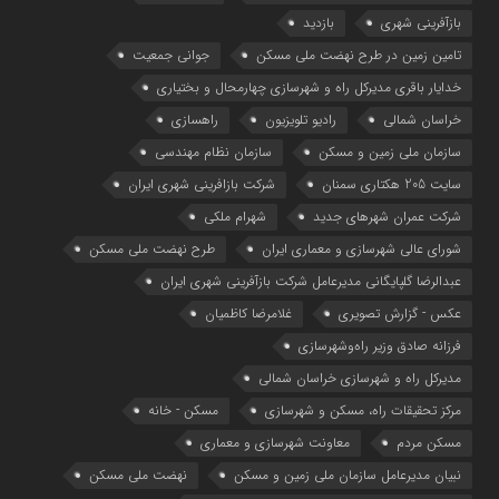
بازآفرینی شهری
بازدید
تامین زمین در طرح نهضت ملی مسکن
جوانی جمعیت
خدایار باقری مدیرکل راه و شهرسازی چهارمحال و بختیاری
خراسان شمالی
رادیو تلویزیون
راهسازی
سازمان ملی زمین و مسکن
سازمان نظام مهندسی
سایت 205 هکتاری سمنان
شرکت بازافرینی شهری ایران
شرکت عمران شهرهای جدید
شهرام ملکی
شوراي عالي شهرسازی و معماري ايران
طرح نهضت ملی مسکن
عبدالرضا گلپایگانی مدیرعامل شرکت بازآفرینی شهری ایران
عکس - گزارش تصویری
غلامرضا کاظمیان
فرزانه صادق وزیر راه‌وشهرسازی
مدیرکل راه و شهرسازی خراسان شمالی
مرکز تحقیقات راه، مسکن و شهرسازی
مسکن - خانه
مسکن مردم
معاونت شهرسازي و معماري
نبیان مدیرعامل سازمان ملی زمین و مسکن
نهضت ملی مسکن