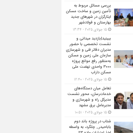
بررسی مسائل مربوط به
تأمین زمین و ساخت مسکن
ایثارگران در شهرهای جدید
بهارستان و فولادشهر
15 جولای 2025 - 13:34
ببینید|بازدید میدانی و
نشست تخصصی با حضور
مدیران دفاتر فنی و شهرسازی
سازمان ملی زمین و مسکن
به‌منظور رفع موانع پروژه
۳۰۰۰ واحدی نهضت ملی
مسکن داراب
15 جولای 2025 - 12:40
تعامل میان دستگاه‌های
خدمات‌رسان، محور نشست
مدیرکل راه و شهرسازی و
مدیرعامل برق مشهد
15 جولای 2025 - 10:51
شتاب در پروژه باند دوم
باباحیدر_ چلگرد، به واسطه
اخذ اعتبارات ماده ۲۳