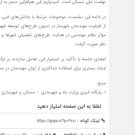
نهضت ملی مسکن است. امیدواریم این هم‌افزایی منجر به ار
در ادامه این نشست، موضوعات مرتبط با چالش‌های فنی، ح
از ظرفیت مهندسان شهرساز در تدوین طرح‌های توسعه شهر
مؤثر نظام مهندسی در هدایت طرح‌های تفصیلی شهرها و ب
نظر صورت گرفت.
اعضای جلسه با تأکید بر استمرار این تعامل سازنده، بر ارا
ایجاد بستری برای استفاده حداکثری از توان مهندسان در مس
منبع:
1- پایگاه خبری وزارت راه و شهرسازی – مسکن و شهرسازی
لطفا به این صفحه امتیاز دهید
لینک کوتاه :
https://igupa.ir/?p=3881
ارسال توسط :
mellat
188 بازدید
بدون دیدگاه