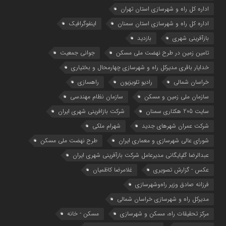
اداره کل راه و شهرسازی استان تهران
اداره کل راه و شهرسازی استان سمنان
اینفوگرافیک
بازآفرینی شهری
بازدید
تامین زمین در طرح نهضت ملی مسکن
جوانی جمعیت
خدایار باقری مدیرکل راه و شهرسازی چهارمحال و بختیاری
خراسان شمالی
رادیو تلویزیون
راهسازی
سازمان ملی زمین و مسکن
سازمان نظام مهندسی
سایت 205 هکتاری سمنان
شرکت بازافرینی شهری ایران
شرکت عمران شهرهای جدید
شهرام ملکی
شوراي عالي شهرسازی و معماري ايران
طرح نهضت ملی مسکن
عبدالرضا گلپایگانی مدیرعامل شرکت بازآفرینی شهری ایران
عکس - گزارش تصویری
غلامرضا کاظمیان
فرزانه صادق وزیر راه‌وشهرسازی
مدیرکل راه و شهرسازی خراسان شمالی
مرکز تحقیقات راه، مسکن و شهرسازی
مسکن - خانه