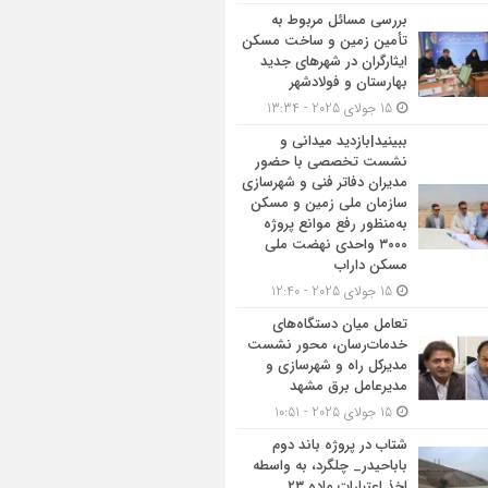
بررسی مسائل مربوط به
تأمین زمین و ساخت مسکن
ایثارگران در شهرهای جدید
بهارستان و فولادشهر
15 جولای 2025 - 13:34
ببینید|بازدید میدانی و
نشست تخصصی با حضور
مدیران دفاتر فنی و شهرسازی
سازمان ملی زمین و مسکن
به‌منظور رفع موانع پروژه
۳۰۰۰ واحدی نهضت ملی
مسکن داراب
15 جولای 2025 - 12:40
تعامل میان دستگاه‌های
خدمات‌رسان، محور نشست
مدیرکل راه و شهرسازی و
مدیرعامل برق مشهد
15 جولای 2025 - 10:51
شتاب در پروژه باند دوم
باباحیدر_ چلگرد، به واسطه
اخذ اعتبارات ماده ۲۳