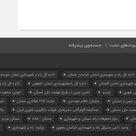
یوندهای سایت
جستجوی پیشرفته
اداره كل راه و شهرسازي استان خراسان شمالي
اداره كل راه و شهرسازي استان خوزست
 و شهرسازي استان گلستان
اداره كل راه‌و‌شهرسازي استان اصفهان
اداره کل راه 
نی شهری
بازدید
تامین زمین در طرح نهضت ملی مسکن
جوانی جمعیت
ی زمین و مسکن
سازمان نظام مهندسی
سایت 205 هکتاری سمنان
شرک
هضت ملی مسکن
عبدالرضا گلپایگانی مدیرعامل شرکت بازآفرینی شهری ایران
عکس
الی
مرکز تحقیقات راه، مسکن و شهرسازی
مسکن - خانه
مسکن مردم
وحید داعی مدیرکل راه و شهرسازی خراسان رضوی
وزارت راه و شهرسازي