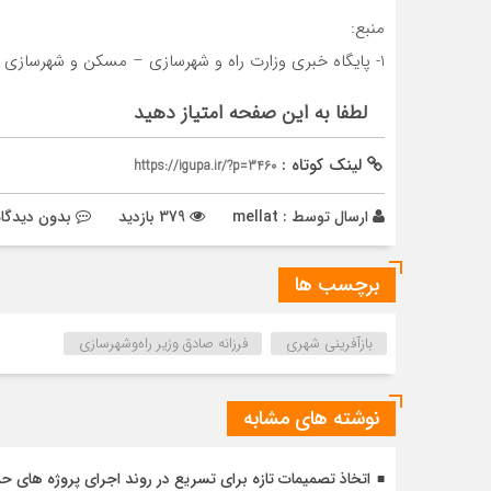
منبع:
1- پایگاه خبری وزارت راه و شهرسازی – مسکن و شهرسازی
لطفا به این صفحه امتیاز دهید
لینک کوتاه :
https://igupa.ir/?p=3460
ارسال توسط :
mellat
379 بازدید
بدون دیدگاه
برچسب ها
بازآفرینی شهری
فرزانه صادق وزیر راه‌وشهرسازی
نوشته های مشابه
اتخاذ تصمیمات تازه برای تسریع در روند اجرای پروژه های ح