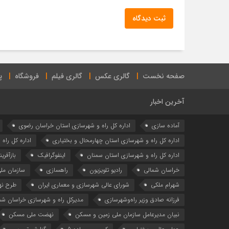
ثبت دیدگاه
صفحه نخست
گالری عکس
گالری فیلم
فروشگاه
پ
آخرین اخبار
آماده سازی
اداره كل راه و شهرسازي استان خراسان رضوي
اداره كل راه و شهرسازي استان چهارمحال و بختياري
اداره كل راه
اداره کل راه و شهرسازی استان سمنان
اینفوگرافیک
بازآفری
خراسان شمالی
رادیو تلویزیون
راهسازی
سازمان مل
شهرام ملکی
شوراي عالي شهرسازی و معماري ايران
طرح ن
فرزانه صادق وزیر راه‌وشهرسازی
مدیرکل راه و شهرسازی خراسان شم
نبیان مدیرعامل سازمان ملی زمین و مسکن
نهضت ملی مسکن