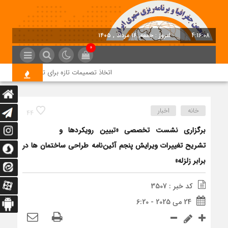
4:16:09
امروز : جمعه, ۱۶ مرداد , ۱۴۰۵
0
اتخاذ تصمیمات تازه برای تسریع در روند اجرا
خانه
اخبار
44
برگزاری نشست تخصصی «تبیین رویکردها و
تشریح تغییرات ویرایش پنجم آئین‌نامه طراحی ساختمان ها در
برابر زلزله»
کد خبر : 3507
24 می 2025 - 6:20