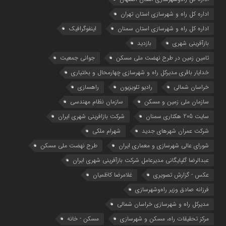
اداره کل راه و شهرسازی استان تهران
اداره کل راه و شهرسازی استان سمنان
اینفوگرافیک
بازآفرینی شهری
بازدید
تامین زمین در طرح نهضت ملی مسکن
جوانی جمعیت
خدایار باقری مدیرکل راه و شهرسازی چهارمحال و بختیاری
خراسان شمالی
رادیو تلویزیون
راهسازی
سازمان ملی زمین و مسکن
سازمان نظام مهندسی
سایت 205 هکتاری سمنان
شرکت بازافرینی شهری ایران
شرکت عمران شهرهای جدید
شهرام ملکی
شوراي عالي شهرسازی و معماري ايران
طرح نهضت ملی مسکن
عبدالرضا گلپایگانی مدیرعامل شرکت بازآفرینی شهری ایران
عکس - گزارش تصویری
غلامرضا کاظمیان
فرزانه صادق وزیر راه‌وشهرسازی
مدیرکل راه و شهرسازی خراسان شمالی
مرکز تحقیقات راه، مسکن و شهرسازی
مسکن - خانه