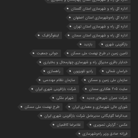
اداره كل راه و شهرسازي استان گلستان
اداره كل راه‌و‌شهرسازي استان اصفهان
اداره کل راه و شهرسازی استان تهران
اداره کل راه و شهرسازی استان سمنان
اینفوگرافیک
بازآفرینی شهری
بازدید
تامین زمین در طرح نهضت ملی مسکن
جوانی جمعیت
خدایار باقری مدیرکل راه و شهرسازی چهارمحال و بختیاری
خراسان شمالی
رادیو تلویزیون
راهسازی
سازمان ملی زمین و مسکن
سازمان نظام مهندسی
سایت 205 هکتاری سمنان
شرکت بازافرینی شهری ایران
شرکت عمران شهرهای جدید
شهرام ملکی
شوراي عالي شهرسازی و معماري ايران
طرح نهضت ملی مسکن
عبدالرضا گلپایگانی مدیرعامل شرکت بازآفرینی شهری ایران
عکس - گزارش تصویری
غلامرضا کاظمیان
فرزانه صادق وزیر راه‌وشهرسازی