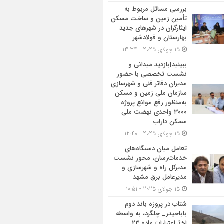
بررسی مسائل مربوط به
تأمین زمین و ساخت مسکن
ایثارگران در شهرهای جدید
بهارستان و فولادشهر
15 جولای 2025 - 13:34
ببینید|بازدید میدانی و
نشست تخصصی با حضور
مدیران دفاتر فنی و شهرسازی
سازمان ملی زمین و مسکن
به‌منظور رفع موانع پروژه
۳۰۰۰ واحدی نهضت ملی
مسکن داراب
15 جولای 2025 - 12:40
تعامل میان دستگاه‌های
خدمات‌رسان، محور نشست
مدیرکل راه و شهرسازی و
مدیرعامل برق مشهد
15 جولای 2025 - 10:51
شتاب در پروژه باند دوم
باباحیدر_ چلگرد، به واسطه
اخذ اعتبارات ماده ۲۳