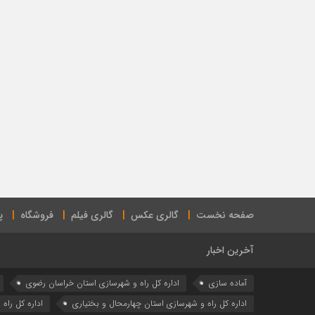
صفحه نخست
گالری عکس
گالری فیلم
فروشگاه
پ
آخرین اخبار
آماده سازی
اداره كل راه و شهرسازي استان خراسان رضوي
اداره كل راه و شهرسازي استان چهارمحال و بختياري
اداره كل راه