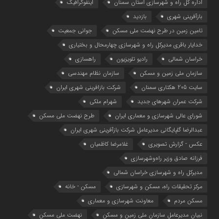
اداره کل راه و شهرسازی استان سمنان
اینفوگرافیک
بازآفرینی شهری
بازدید
تامین زمین در طرح نهضت ملی مسکن
جوانی جمعیت
خدایار باقری مدیرکل راه و شهرسازی چهارمحال و بختیاری
خراسان شمالی
رادیو تلویزیون
راهسازی
سازمان ملی زمین و مسکن
سازمان نظام مهندسی
سایت 205 هکتاری سمنان
شرکت بازافرینی شهری ایران
شرکت عمران شهرهای جدید
شهرام ملکی
شوراي عالي شهرسازی و معماري ايران
طرح نهضت ملی مسکن
عبدالرضا گلپایگانی مدیرعامل شرکت بازآفرینی شهری ایران
عکس - گزارش تصویری
غلامرضا کاظمیان
فرزانه صادق وزیر راه‌وشهرسازی
مدیرکل راه و شهرسازی خراسان شمالی
مرکز تحقیقات راه، مسکن و شهرسازی
مسکن - خانه
مسکن مردم
معاونت شهرسازي و معماري
نبیان مدیرعامل سازمان ملی زمین و مسکن
نهضت ملی مسکن