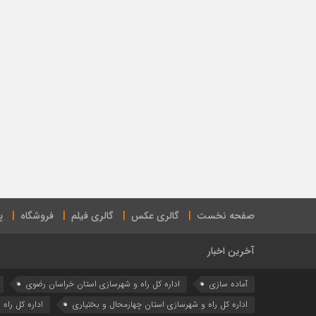
صفحه نخست
گالری عکس
گالری فیلم
فروشگاه
پ
آخرین اخبار
آماده سازی
اداره كل راه و شهرسازي استان خراسان رضوي
اداره كل راه و شهرسازي استان چهارمحال و بختياري
اداره كل راه