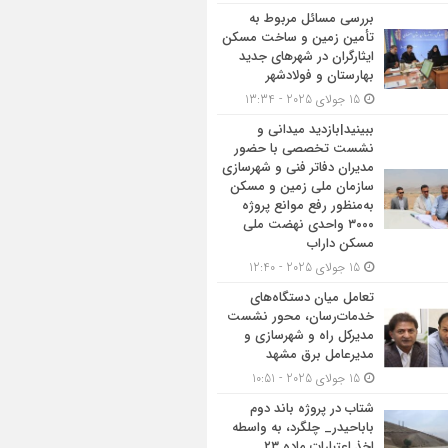
بررسی مسائل مربوط به
تأمین زمین و ساخت مسکن
ایثارگران در شهرهای جدید
بهارستان و فولادشهر
15 جولای 2025 - 13:34
ببینید|بازدید میدانی و
نشست تخصصی با حضور
مدیران دفاتر فنی و شهرسازی
سازمان ملی زمین و مسکن
به‌منظور رفع موانع پروژه
۳۰۰۰ واحدی نهضت ملی
مسکن داراب
15 جولای 2025 - 12:40
تعامل میان دستگاه‌های
خدمات‌رسان، محور نشست
مدیرکل راه و شهرسازی و
مدیرعامل برق مشهد
15 جولای 2025 - 10:51
شتاب در پروژه باند دوم
باباحیدر_ چلگرد، به واسطه
اخذ اعتبارات ماده ۲۳