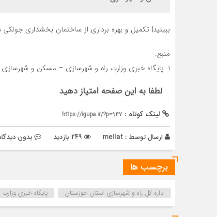
ببینید| تکمیل و بهره برداری از ساختمان بخشداری جولکی 
منبع:
1- پایگاه خبری وزارت راه و شهرسازی – مسکن و شهرسازی
لطفا به این صفحه امتیاز دهید
لینک کوتاه :
https://igupa.ir/?p=947
ارسال توسط :
mellat
249 بازدید
بدون دیدگاه
برچسب ها
اداره كل راه و شهرسازي استان خوزستان
پایگاه خبری وزارت 