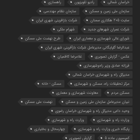
خراسان شمالی
رادیو تلویزیون
راهسازی
سازمان ملی زمین و مسکن
سازمان نظام مهندسی
سایت 205 هکتاری سمنان
شرکت بازافرینی شهری ایران
شرکت عمران شهرهای جدید
شهرام ملکی
شوراي عالي شهرسازی و معماري ايران
طرح نهضت ملی مسکن
عبدالرضا گلپایگانی مدیرعامل شرکت بازآفرینی شهری ایران
عکس - گزارش تصویری
غلامرضا کاظمیان
فرزانه صادق وزیر راه‌وشهرسازی
مدیرکل راه و شهرسازی خراسان شمالی
مرکز تحقیقات راه، مسکن و شهرسازی
مسکن - خانه
مسکن مردم
معاونت شهرسازي و معماري
نبیان مدیرعامل سازمان ملی زمین و مسکن
نهضت ملی مسکن
وحید داعی مدیرکل راه و شهرسازی خراسان رضوی
وزارت راه و شهرسازي
وزارت راه و شهرسازی
پایگاه خبری وزارت راه و شهرسازی
چهارمحال و بختیاری
کمیسیون ماده 5
گزارش تصویری