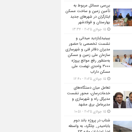
بررسی مسائل مربوط به
تأمین زمین و ساخت مسکن
ایثارگران در شهرهای جدید
بهارستان و فولادشهر
15 جولای 2025 - 13:34
ببینید|بازدید میدانی و
نشست تخصصی با حضور
مدیران دفاتر فنی و شهرسازی
سازمان ملی زمین و مسکن
به‌منظور رفع موانع پروژه
۳۰۰۰ واحدی نهضت ملی
مسکن داراب
15 جولای 2025 - 12:40
تعامل میان دستگاه‌های
خدمات‌رسان، محور نشست
مدیرکل راه و شهرسازی و
مدیرعامل برق مشهد
15 جولای 2025 - 10:51
شتاب در پروژه باند دوم
باباحیدر_ چلگرد، به واسطه
اخذ اعتبارات ماده ۲۳