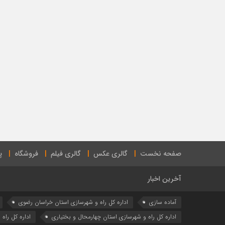
صفحه نخست
گالری عکس
گالری فیلم
فروشگاه
پ
آخرین اخبار
آماده سازی
اداره كل راه و شهرسازي استان خراسان رضوي
اداره كل راه و شهرسازي استان چهارمحال و بختياري
اداره كل راه