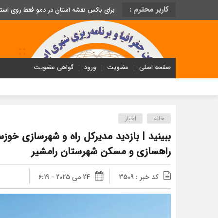
کاربر محترم :
برای باکس نقشه استان در دمو فقط روی اس
صفحه اصلی
عضویت
ورود
گواهی عضویت
خانه
اخبار
ببینید | بازدید مدیرکل راه و شهرسازی خوزس
راهسازی و مسکن شهرستان رامشیر
کد خبر : 3509
24 می 2025 - 6:19