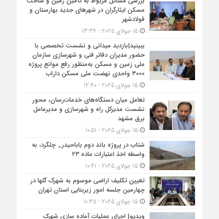
بررسی مسائل مربوط به تأمین زمین و ساخت
مسکن ایثارگران در شهرهای جدید بهارستان و
فولادشهر
15 جولای 2025 - 13:34
ببینید|بازدید میدانی و نشست تخصصی با
حضور مدیران دفاتر فنی و شهرسازی سازمان
ملی زمین و مسکن به‌منظور رفع موانع پروژه
۳۰۰۰ واحدی نهضت ملی مسکن داراب
15 جولای 2025 - 12:40
تعامل میان دستگاه‌های خدمات‌رسان، محور
نشست مدیرکل راه و شهرسازی و مدیرعامل
برق مشهد
15 جولای 2025 - 10:51
شتاب در پروژه باند دوم باباحیدر_ چلگرد، به
واسطه اخذ اعتبارات ماده ۲۳
15 جولای 2025 - 10:41
تعیین تکلیف اراضی موسوم به شهرک گلها در
چهارمین جلسه امور زیربنایی استان تهران
15 جولای 2025 - 10:35
ویدیو| اجرای عملیات آماده سازی شهرک