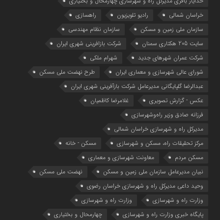
خدایار باقری مدیرکل راه و شهرسازی چهارمحال و بختیاری
خراسان شمالی
رادیو تلویزیون
راهسازی
سازمان ملی زمین و مسکن
سازمان نظام مهندسی
سایت 205 هکتاری سمنان
شرکت بازافرینی شهری ایران
شرکت عمران شهرهای جدید
شهرام ملکی
شوراي عالي شهرسازی و معماري ايران
طرح نهضت ملی مسکن
عبدالرضا گلپایگانی مدیرعامل شرکت بازآفرینی شهری ایران
عکس - گزارش تصویری
غلامرضا کاظمیان
فرزانه صادق وزیر راه‌وشهرسازی
مدیرکل راه و شهرسازی خراسان شمالی
مرکز تحقیقات راه، مسکن و شهرسازی
مسکن - خانه
مسکن مردم
معاونت شهرسازي و معماري
نبیان مدیرعامل سازمان ملی زمین و مسکن
نهضت ملی مسکن
وحید داعی مدیرکل راه و شهرسازی خراسان رضوی
وزارت راه و شهرسازي
وزارت راه و شهرسازی
پایگاه خبری وزارت راه و شهرسازی
چهارمحال و بختیاری