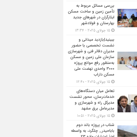
بررسی مسائل مربوط به
تأمین زمین و ساخت مسکن
ایثارگران در شهرهای جدید
بهارستان و فولادشهر
15 جولای 2025 - 13:34
ببینید|بازدید میدانی و
نشست تخصصی با حضور
مدیران دفاتر فنی و شهرسازی
سازمان ملی زمین و مسکن
به‌منظور رفع موانع پروژه
۳۰۰۰ واحدی نهضت ملی
مسکن داراب
15 جولای 2025 - 12:40
تعامل میان دستگاه‌های
خدمات‌رسان، محور نشست
مدیرکل راه و شهرسازی و
مدیرعامل برق مشهد
15 جولای 2025 - 10:51
شتاب در پروژه باند دوم
باباحیدر_ چلگرد، به واسطه
اخذ اعتبارات ماده ۲۳