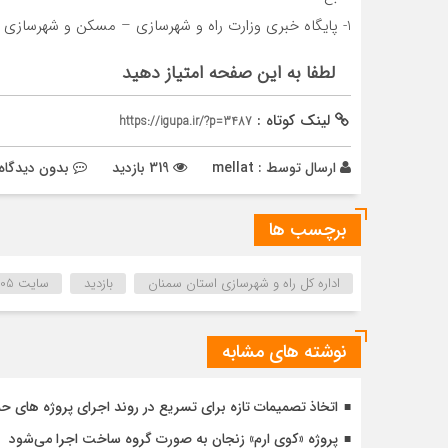
1- پایگاه خبری وزارت راه و شهرسازی – مسکن و شهرسازی
لطفا به این صفحه امتیاز دهید
لینک کوتاه :
https://igupa.ir/?p=3487
ارسال توسط :
mellat
319 بازدید
بدون دیدگاه
برچسب ها
اداره کل راه و شهرسازی استان سمنان
بازدید
سایت 205 هکتاری سمنان
نوشته های مشابه
اتخاذ تصمیمات تازه برای تسریع در روند اجرای پروژه های ح
پروژه «کوی ارم» زنجان به صورت گروه ساخت اجرا می‌شود