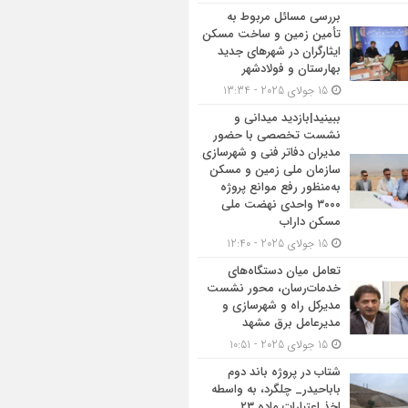
بررسی مسائل مربوط به
تأمین زمین و ساخت مسکن
ایثارگران در شهرهای جدید
بهارستان و فولادشهر
15 جولای 2025 - 13:34
ببینید|بازدید میدانی و
نشست تخصصی با حضور
مدیران دفاتر فنی و شهرسازی
سازمان ملی زمین و مسکن
به‌منظور رفع موانع پروژه
۳۰۰۰ واحدی نهضت ملی
مسکن داراب
15 جولای 2025 - 12:40
تعامل میان دستگاه‌های
خدمات‌رسان، محور نشست
مدیرکل راه و شهرسازی و
مدیرعامل برق مشهد
15 جولای 2025 - 10:51
شتاب در پروژه باند دوم
باباحیدر_ چلگرد، به واسطه
اخذ اعتبارات ماده ۲۳