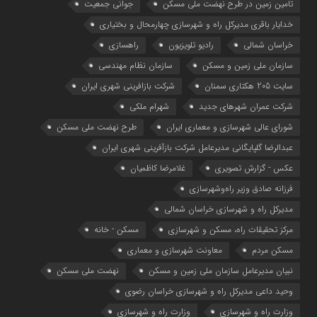
تامین زمین در طرح نهضت ملی مسکن
جوانی جمعیت
خدایار باقری مدیرکل راه و شهرسازی چهارمحال و بختیاری
خراسان شمالی
رادیو تلویزیون
راهسازی
سازمان ملی زمین و مسکن
سازمان نظام مهندسی
سایت 205 هکتاری سمنان
شرکت بازافرینی شهری ایران
شرکت عمران شهرهای جدید
شهرام ملکی
شوراي عالي شهرسازی و معماري ايران
طرح نهضت ملی مسکن
عبدالرضا گلپایگانی مدیرعامل شرکت بازآفرینی شهری ایران
عکس - گزارش تصویری
غلامرضا کاظمیان
فرزانه صادق وزیر راه‌وشهرسازی
مدیرکل راه و شهرسازی خراسان شمالی
مرکز تحقیقات راه، مسکن و شهرسازی
مسکن - خانه
مسکن مردم
معاونت شهرسازي و معماري
نبیان مدیرعامل سازمان ملی زمین و مسکن
نهضت ملی مسکن
وحید داعی مدیرکل راه و شهرسازی خراسان رضوی
وزارت راه و شهرسازي
وزارت راه و شهرسازی