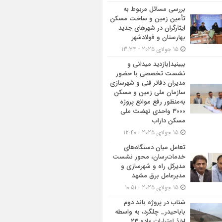
بررسی مسائل مربوط به
تأمین زمین و ساخت مسکن
ایثارگران در شهرهای جدید
بهارستان و فولادشهر
15 جولای 2025 - 13:34
ببینید|بازدید میدانی و
نشست تخصصی با حضور
مدیران دفاتر فنی و شهرسازی
سازمان ملی زمین و مسکن
به‌منظور رفع موانع پروژه
۳۰۰۰ واحدی نهضت ملی
مسکن داراب
15 جولای 2025 - 12:40
تعامل میان دستگاه‌های
خدمات‌رسان، محور نشست
مدیرکل راه و شهرسازی و
مدیرعامل برق مشهد
15 جولای 2025 - 10:51
شتاب در پروژه باند دوم
باباحیدر_ چلگرد، به واسطه
اخذ اعتبارات ماده ۲۳