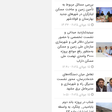
بررسی مسائل مربوط به
تأمین زمین و ساخت مسکن
ایثارگران در شهرهای جدید
بهارستان و فولادشهر
15 جولای 2025 - 13:34
ببینید|بازدید میدانی و
نشست تخصصی با حضور
مدیران دفاتر فنی و شهرسازی
سازمان ملی زمین و مسکن
به‌منظور رفع موانع پروژه
۳۰۰۰ واحدی نهضت ملی
مسکن داراب
15 جولای 2025 - 12:40
تعامل میان دستگاه‌های
خدمات‌رسان، محور نشست
مدیرکل راه و شهرسازی و
مدیرعامل برق مشهد
15 جولای 2025 - 10:51
شتاب در پروژه باند دوم
باباحیدر_ چلگرد، به واسطه
اخذ اعتبارات ماده ۲۳