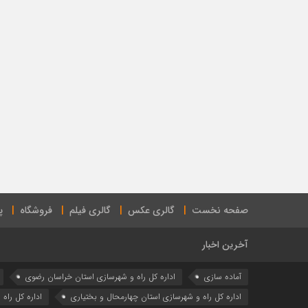
صفحه نخست
گالری عکس
گالری فیلم
فروشگاه
پ
آخرین اخبار
آماده سازی
اداره كل راه و شهرسازي استان خراسان رضوي
اداره كل راه و شهرسازي استان چهارمحال و بختياري
اداره كل راه