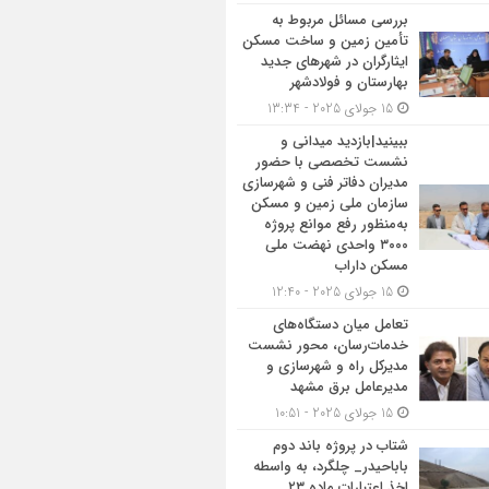
بررسی مسائل مربوط به
تأمین زمین و ساخت مسکن
ایثارگران در شهرهای جدید
بهارستان و فولادشهر
15 جولای 2025 - 13:34
ببینید|بازدید میدانی و
نشست تخصصی با حضور
مدیران دفاتر فنی و شهرسازی
سازمان ملی زمین و مسکن
به‌منظور رفع موانع پروژه
۳۰۰۰ واحدی نهضت ملی
مسکن داراب
15 جولای 2025 - 12:40
تعامل میان دستگاه‌های
خدمات‌رسان، محور نشست
مدیرکل راه و شهرسازی و
مدیرعامل برق مشهد
15 جولای 2025 - 10:51
شتاب در پروژه باند دوم
باباحیدر_ چلگرد، به واسطه
اخذ اعتبارات ماده ۲۳