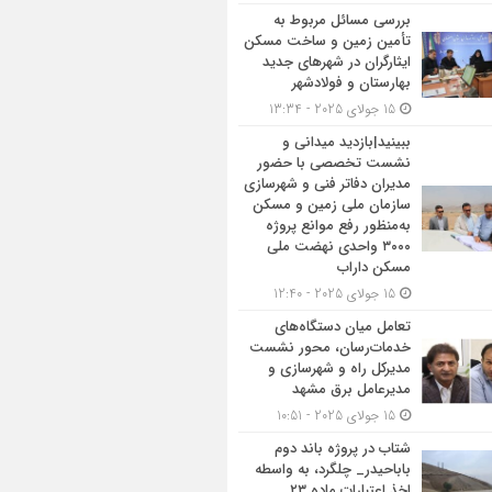
بررسی مسائل مربوط به
تأمین زمین و ساخت مسکن
ایثارگران در شهرهای جدید
بهارستان و فولادشهر
15 جولای 2025 - 13:34
ببینید|بازدید میدانی و
نشست تخصصی با حضور
مدیران دفاتر فنی و شهرسازی
سازمان ملی زمین و مسکن
به‌منظور رفع موانع پروژه
۳۰۰۰ واحدی نهضت ملی
مسکن داراب
15 جولای 2025 - 12:40
تعامل میان دستگاه‌های
خدمات‌رسان، محور نشست
مدیرکل راه و شهرسازی و
مدیرعامل برق مشهد
15 جولای 2025 - 10:51
شتاب در پروژه باند دوم
باباحیدر_ چلگرد، به واسطه
اخذ اعتبارات ماده ۲۳