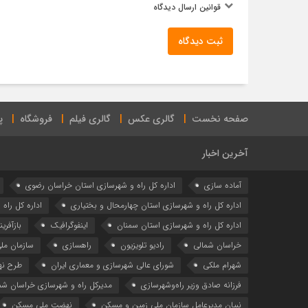
قوانین ارسال دیدگاه
ثبت دیدگاه
صفحه نخست
گالری عکس
گالری فیلم
فروشگاه
پ
آخرین اخبار
آماده سازی
اداره كل راه و شهرسازي استان خراسان رضوي
اداره كل راه و شهرسازي استان چهارمحال و بختياري
اداره كل راه
اداره کل راه و شهرسازی استان سمنان
اینفوگرافیک
بازآفری
خراسان شمالی
رادیو تلویزیون
راهسازی
سازمان مل
شهرام ملکی
شوراي عالي شهرسازی و معماري ايران
طرح ن
فرزانه صادق وزیر راه‌وشهرسازی
مدیرکل راه و شهرسازی خراسان شم
نبیان مدیرعامل سازمان ملی زمین و مسکن
نهضت ملی مسکن