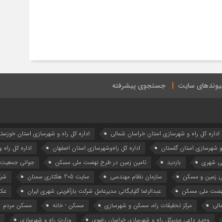
یوندهای سایت
جستجوی پیشرفته
اداره كل راه و شهرسازي استان خراسان شمالي
اداره كل راه و شهرسازي استان خوزست
 و شهرسازي استان گلستان
اداره كل راه‌و‌شهرسازي استان اصفهان
اداره کل راه 
نی شهری
بازدید
تامین زمین در طرح نهضت ملی مسکن
جوانی جمعیت
ی زمین و مسکن
سازمان نظام مهندسی
سایت 205 هکتاری سمنان
شرک
هضت ملی مسکن
عبدالرضا گلپایگانی مدیرعامل شرکت بازآفرینی شهری ایران
عکس
الی
مرکز تحقیقات راه، مسکن و شهرسازی
مسکن - خانه
مسکن مردم
وحید داعی مدیرکل راه و شهرسازی خراسان رضوی
وزارت راه و شهرسازي