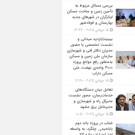
بررسی مسائل مربوط به
تأمین زمین و ساخت مسکن
ایثارگران در شهرهای جدید
بهارستان و فولادشهر
15 جولای 2025 - 13:34
ببینید|بازدید میدانی و
نشست تخصصی با حضور
مدیران دفاتر فنی و شهرسازی
سازمان ملی زمین و مسکن
به‌منظور رفع موانع پروژه
۳۰۰۰ واحدی نهضت ملی
مسکن داراب
15 جولای 2025 - 12:40
تعامل میان دستگاه‌های
خدمات‌رسان، محور نشست
مدیرکل راه و شهرسازی و
مدیرعامل برق مشهد
15 جولای 2025 - 10:51
شتاب در پروژه باند دوم
باباحیدر_ چلگرد، به واسطه
اخذ اعتبارات ماده ۲۳