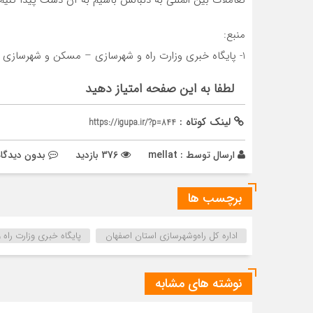
منبع:
1- پایگاه خبری وزارت راه و شهرسازی – مسکن و شهرسازی
لطفا به این صفحه امتیاز دهید
لینک کوتاه :
https://igupa.ir/?p=844
ارسال توسط :
mellat
376 بازدید
بدون دیدگاه
برچسب ها
اداره كل راه‌و‌شهرسازي استان اصفهان
پایگاه خبری وزارت راه
نوشته های مشابه