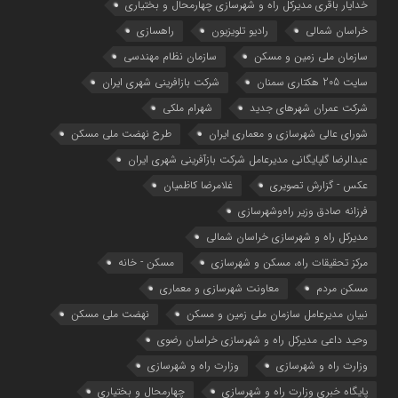
خدایار باقری مدیرکل راه و شهرسازی چهارمحال و بختیاری
خراسان شمالی
رادیو تلویزیون
راهسازی
سازمان ملی زمین و مسکن
سازمان نظام مهندسی
سایت 205 هکتاری سمنان
شرکت بازافرینی شهری ایران
شرکت عمران شهرهای جدید
شهرام ملکی
شوراي عالي شهرسازی و معماري ايران
طرح نهضت ملی مسکن
عبدالرضا گلپایگانی مدیرعامل شرکت بازآفرینی شهری ایران
عکس - گزارش تصویری
غلامرضا کاظمیان
فرزانه صادق وزیر راه‌وشهرسازی
مدیرکل راه و شهرسازی خراسان شمالی
مرکز تحقیقات راه، مسکن و شهرسازی
مسکن - خانه
مسکن مردم
معاونت شهرسازي و معماري
نبیان مدیرعامل سازمان ملی زمین و مسکن
نهضت ملی مسکن
وحید داعی مدیرکل راه و شهرسازی خراسان رضوی
وزارت راه و شهرسازي
وزارت راه و شهرسازی
پایگاه خبری وزارت راه و شهرسازی
چهارمحال و بختیاری