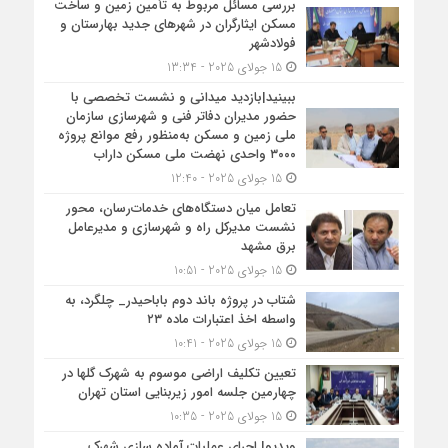
بررسی مسائل مربوط به تأمین زمین و ساخت
مسکن ایثارگران در شهرهای جدید بهارستان و
فولادشهر
15 جولای 2025 - 13:34
ببینید|بازدید میدانی و نشست تخصصی با
حضور مدیران دفاتر فنی و شهرسازی سازمان
ملی زمین و مسکن به‌منظور رفع موانع پروژه
۳۰۰۰ واحدی نهضت ملی مسکن داراب
15 جولای 2025 - 12:40
تعامل میان دستگاه‌های خدمات‌رسان، محور
نشست مدیرکل راه و شهرسازی و مدیرعامل
برق مشهد
15 جولای 2025 - 10:51
شتاب در پروژه باند دوم باباحیدر_ چلگرد، به
واسطه اخذ اعتبارات ماده ۲۳
15 جولای 2025 - 10:41
تعیین تکلیف اراضی موسوم به شهرک گلها در
چهارمین جلسه امور زیربنایی استان تهران
15 جولای 2025 - 10:35
ویدیو| اجرای عملیات آماده سازی شهرک