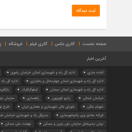
ثبت دیدگاه
صفحه نخست
گالری عکس
گالری فیلم
فروشگاه
پ
آخرین اخبار
آماده سازی
اداره كل راه و شهرسازي استان خراسان رضوي
اداره كل راه و شهرسازي استان چهارمحال و بختياري
اداره كل راه
اداره کل راه و شهرسازی استان سمنان
اینفوگرافیک
بازآفری
خراسان شمالی
رادیو تلویزیون
راهسازی
سازمان مل
شهرام ملکی
شوراي عالي شهرسازی و معماري ايران
طرح ن
فرزانه صادق وزیر راه‌وشهرسازی
مدیرکل راه و شهرسازی خراسان شم
نبیان مدیرعامل سازمان ملی زمین و مسکن
نهضت ملی مسکن