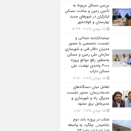
بررسی مسائل مربوط به
تأمین زمین و ساخت مسکن
ایثارگران در شهرهای جدید
بهارستان و فولادشهر
15 جولای 2025 - 13:34
ببینید|بازدید میدانی و
نشست تخصصی با حضور
مدیران دفاتر فنی و شهرسازی
سازمان ملی زمین و مسکن
به‌منظور رفع موانع پروژه
۳۰۰۰ واحدی نهضت ملی
مسکن داراب
15 جولای 2025 - 12:40
تعامل میان دستگاه‌های
خدمات‌رسان، محور نشست
مدیرکل راه و شهرسازی و
مدیرعامل برق مشهد
15 جولای 2025 - 10:51
شتاب در پروژه باند دوم
باباحیدر_ چلگرد، به واسطه
اخذ اعتبارات ماده ۲۳