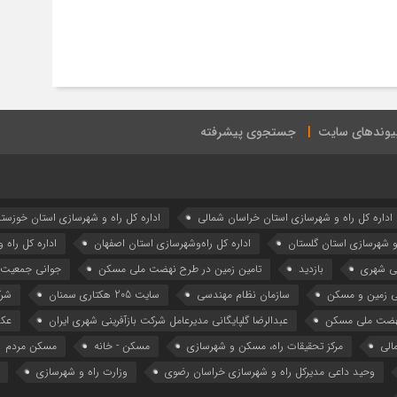
یوندهای سایت
جستجوی پیشرفته
اداره كل راه و شهرسازي استان خراسان شمالي
اداره كل راه و شهرسازي استان خوزست
 و شهرسازي استان گلستان
اداره كل راه‌و‌شهرسازي استان اصفهان
اداره کل راه 
نی شهری
بازدید
تامین زمین در طرح نهضت ملی مسکن
جوانی جمعیت
ی زمین و مسکن
سازمان نظام مهندسی
سایت 205 هکتاری سمنان
شرک
هضت ملی مسکن
عبدالرضا گلپایگانی مدیرعامل شرکت بازآفرینی شهری ایران
عکس
الی
مرکز تحقیقات راه، مسکن و شهرسازی
مسکن - خانه
مسکن مردم
وحید داعی مدیرکل راه و شهرسازی خراسان رضوی
وزارت راه و شهرسازي