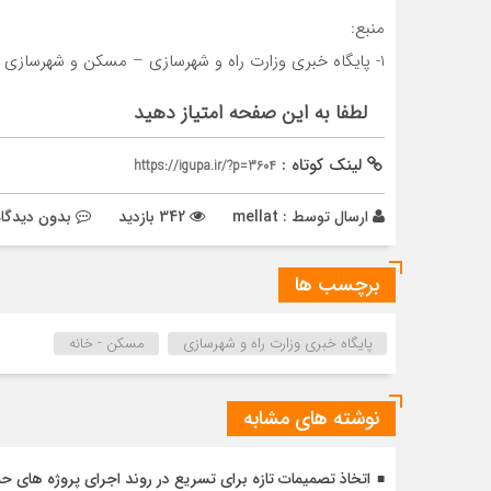
منبع:
1- پایگاه خبری وزارت راه و شهرسازی – مسکن و شهرسازی
لطفا به این صفحه امتیاز دهید
لینک کوتاه :
https://igupa.ir/?p=3604
ارسال توسط :
mellat
342 بازدید
بدون دیدگاه
برچسب ها
پایگاه خبری وزارت راه و شهرسازی
مسکن - خانه
نوشته های مشابه
اتخاذ تصمیمات تازه برای تسریع در روند اجرای پروژه های ح